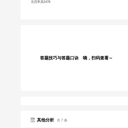
元贝学员2478
答题技巧与答题口诀 嘀，扫码查看～
其他分析
共 7 条