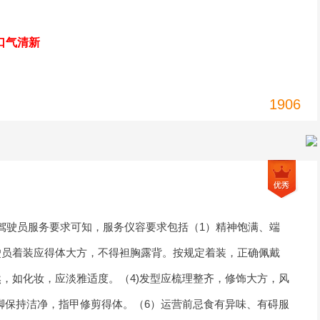
口气清新
1906
驾驶员服务要求可知，服务仪容要求包括（1）精神饱满、端
驶员着装应得体大方，不得袒胸露背。按规定着装，正确佩戴
，如化妆，应淡雅适度。（4)发型应梳理整齐，修饰大方，风
脚保持洁净，指甲修剪得体。（6）运营前忌食有异味、有碍服