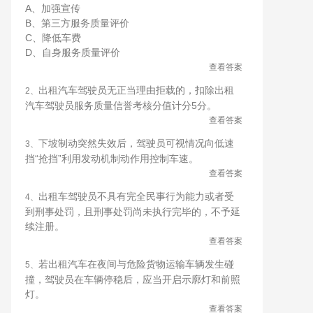
A、加强宣传
B、第三方服务质量评价
C、降低车费
D、自身服务质量评价
查看答案
出租汽车驾驶员无正当理由拒载的，扣除出租
2、
汽车驾驶员服务质量信誉考核分值计分5分。
查看答案
下坡制动突然失效后，驾驶员可视情况向低速
3、
挡“抢挡”利用发动机制动作用控制车速。
查看答案
出租车驾驶员不具有完全民事行为能力或者受
4、
到刑事处罚，且刑事处罚尚未执行完毕的，不予延
续注册。
查看答案
若出租汽车在夜间与危险货物运输车辆发生碰
5、
撞，驾驶员在车辆停稳后，应当开启示廓灯和前照
灯。
查看答案