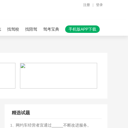
注册
|
登录
志
找驾校
找陪驾
驾考宝典
手机版APP下载
精选试题
网约车经营者宜通过_____不断改进服务。
1、