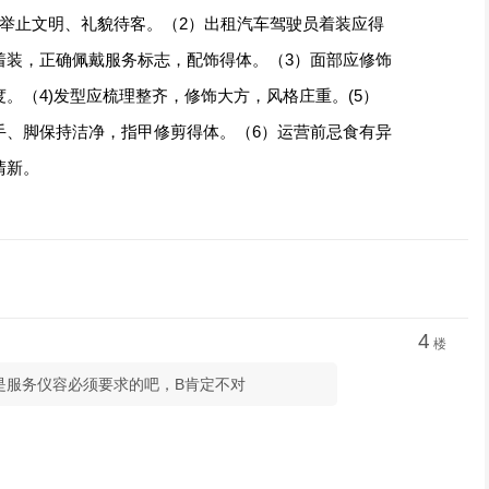
、举止文明、礼貌待客。（2）出租汽车驾驶员着装应得
着装，正确佩戴服务标志，配饰得体。（3）面部应修饰
。（4)发型应梳理整齐，修饰大方，风格庄重。(5）
手、脚保持洁净，指甲修剪得体。（6）运营前忌食有异
清新。
4
楼
是服务仪容必须要求的吧，B肯定不对