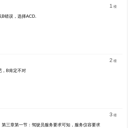
1
楼
B错误，选择ACD.
2
楼
吧，B肯定不对
3
楼
》第三章第一节：驾驶员服务要求可知，服务仪容要求