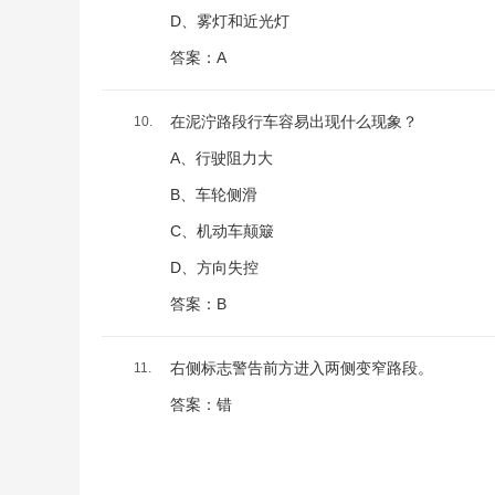
D、雾灯和近光灯
答案：A
在泥泞路段行车容易出现什么现象？
10.
A、行驶阻力大
B、车轮侧滑
C、机动车颠簸
D、方向失控
答案：B
右侧标志警告前方进入两侧变窄路段。
11.
答案：错