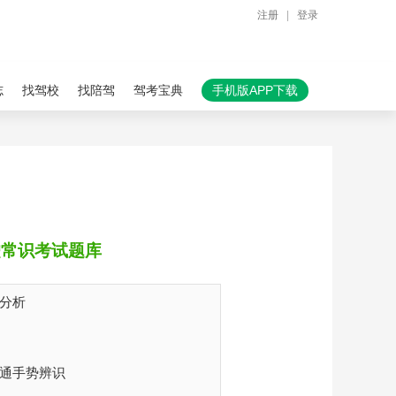
注册
|
登录
志
找驾校
找陪驾
驾考宝典
手机版APP下载
驶常识考试题库
分析
交通手势辨识