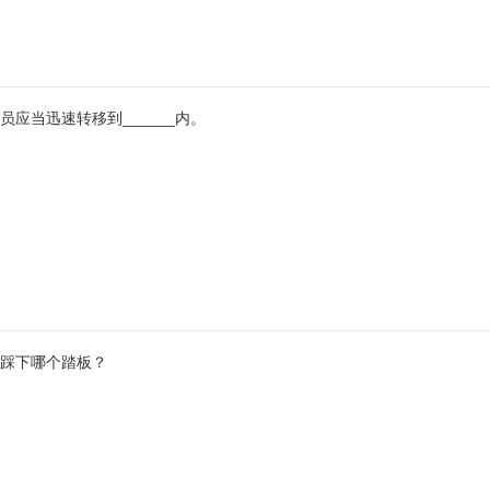
应当迅速转移到______内。
踩下哪个踏板？