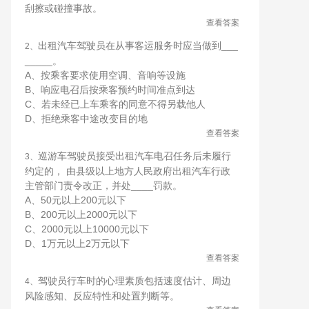
刮擦或碰撞事故。
查看答案
出租汽车驾驶员在从事客运服务时应当做到___
2、
_____。
A、按乘客要求使用空调、音响等设施
B、响应电召后按乘客预约时间准点到达
C、若未经已上车乘客的同意不得另载他人
D、拒绝乘客中途改变目的地
查看答案
巡游车驾驶员接受出租汽车电召任务后未履行
3、
约定的， 由县级以上地方人民政府出租汽车行政
主管部门责令改正，并处____罚款。
A、50元以上200元以下
B、200元以上2000元以下
C、2000元以上10000元以下
D、1万元以上2万元以下
查看答案
驾驶员行车时的心理素质包括速度估计、周边
4、
风险感知、反应特性和处置判断等。