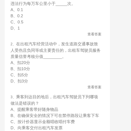
违法行为每万车公里小于_____次。
A、0.1
B、0.2
C、0.5
D、1
查看答案
在出租汽车经营活动中，发生道路交通事故致
2、
人受伤且负同等或主要责任的，出租车驾驶员服务
质量信誉考核分值________。
A、扣20分
B、扣10分
C、扣5分
D、扣3分
查看答案
乘客到达目的地后，出租汽车驾驶员下列哪项
3、
做法是错误的？
A、提醒乘客带好随身物品
B、在确保安全的情况下可在禁停路段让乘客下车
C、按计价器显示金额唱收唱付车费
D、向乘客交付出租汽车发票