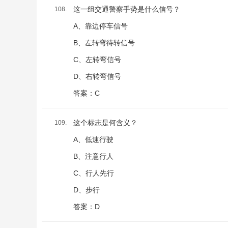
这一组交通警察手势是什么信号？
108.
A、靠边停车信号
B、左转弯待转信号
C、左转弯信号
D、右转弯信号
答案：C
这个标志是何含义？
109.
A、低速行驶
B、注意行人
C、行人先行
D、步行
答案：D