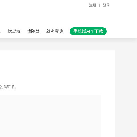
注册
|
登录
志
找驾校
找陪驾
驾考宝典
手机版APP下载
驾驶员证书。