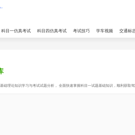
科目一仿真考试
科目四仿真考试
考试技巧
学车视频
交通标
库
过基础理论知识学习与考试试题分析， 全面快速掌握科目一试题基础知识，顺利获取