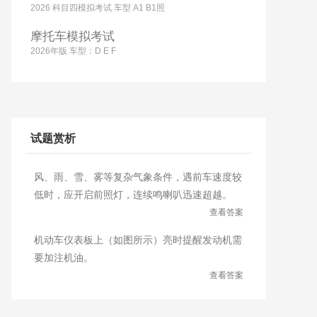
2026 科目四模拟考试 车型 A1 B1照
摩托车模拟考试
2026年版 车型：D E F
试题赏析
风、雨、雪、雾等复杂气象条件，遇前车速度较
低时，应开启前照灯，连续鸣喇叭迅速超越。
查看答案
机动车仪表板上（如图所示）亮时提醒发动机需
要加注机油。
查看答案