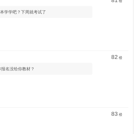
81
楼
一本学学吧？下周就考试了
82
楼
道你报名没给你教材？
83
楼