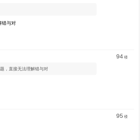
解错与对
94
楼
道题，直接无法理解错与对
95
楼