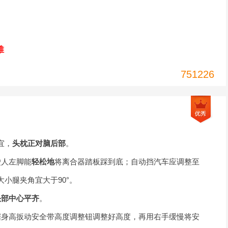
椎
751226
宜，
头枕正对脑后部
。
驶人左脚能
轻松地
将离合器踏板踩到底；自动挡汽车应调整至
小腿夹角宜大于90°。
头部中心平齐
。
据身高扳动安全带高度调整钮调整好高度，再用右手缓慢将安