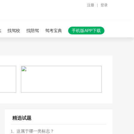
注册
|
登录
志
找驾校
找陪驾
驾考宝典
手机版APP下载
精选试题
这属于哪一类标志？
1、