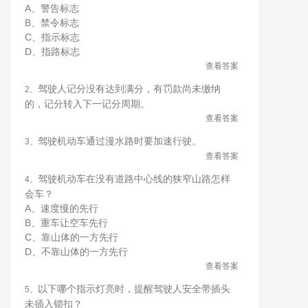
A、警告标志
B、禁令标志
C、指示标志
D、指路标志
查看答案
驾驶人记分没有达到满分，有罚款尚未缴纳
2、
的，记分转入下一记分周期。
查看答案
驾驶机动车通过漫水路时要加速行驶。
3、
查看答案
驾驶机动车在没有道路中心线的狭窄山路怎样
4、
会车？
A、速度慢的先行
B、重车让空车先行
C、靠山体的一方先行
D、不靠山体的一方先行
查看答案
以下哪个指示灯亮时，提醒驾驶人安全带插头
5、
未插入锁扣？