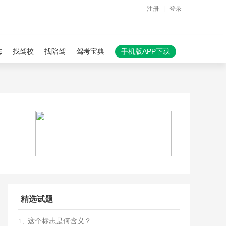
注册
|
登录
志
找驾校
找陪驾
驾考宝典
手机版APP下载
精选试题
这个标志是何含义？
1、