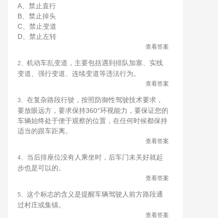
A、禁止直行
B、禁止掉头
C、禁止变道
D、禁止左转
查看答案
机动车乱变道，主要包括遇到排队加塞、实线
2、
变道、强行变道、连续变道等违法行为。
查看答案
在复杂路段行驶，按照防御性驾驶技术要求，
3、
要放眼远方，要求保持360°环视能力，要保证您的
车辆始终处于便于观察的位置，在任何时候都保持
适当的跟车距离。
查看答案
当后排座位没有人乘坐时，后车门未关好就起
4、
步也是可以的。
查看答案
这个标志的含义是提醒车辆驾驶人前方路段通
5、
过村庄或集镇。
查看答案