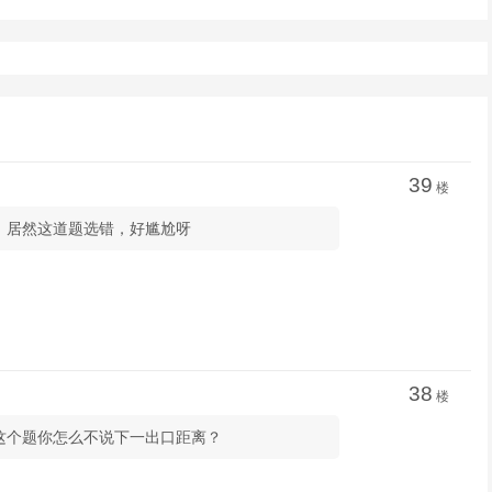
39
楼
分，居然这道题选错，好尴尬呀
38
楼
逼呀，这个题你怎么不说下一出口距离？