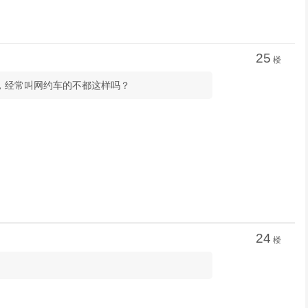
25
楼
闪，经常叫网约车的不都这样吗？
24
楼