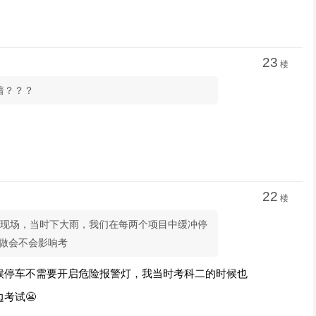
23
楼
着？？？
22
楼
师现场，当时下大雨，我们在每两个项目中缓冲停
做会不会影响考
候停车不需要开启危险报警灯，我当时考科二的时候也
考试😬