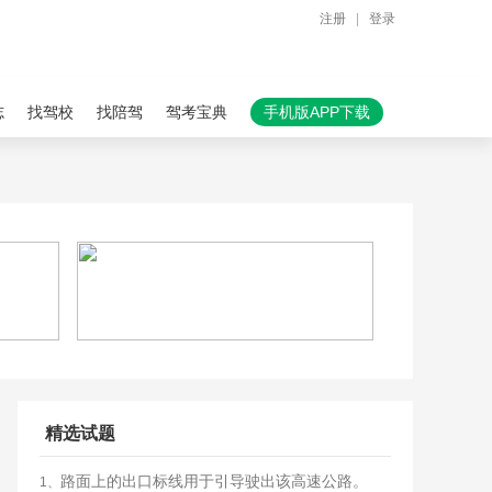
注册
|
登录
志
找驾校
找陪驾
驾考宝典
手机版APP下载
精选试题
路面上的出口标线用于引导驶出该高速公路。
1、