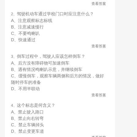
查看答案
驾驶机动车通过学校门口时应注意什么？
2、
A、注意观察标志标线
B、注意减速慢行
C、不要鸣喇叭
D、快速通过
查看答案
倒车过程中，驾驶人应该怎样倒车？
3、
A、后方没有障碍物可加速倒车
B、遇有情况鸣喇叭示意，并继续倒车
C、缓慢倒车，观察车辆两侧和后方的情况，做好
随时停车的准备
D、不用半联动
查看答案
这个标志是何含义？
4、
A、禁止驶入路口
B、禁止向右转弯
C、禁止车辆掉头
D、禁止变更车道