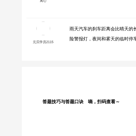
离心
雨天汽车的刹车距离会比晴天的
险警报灯，夜间和雾天的临时停
元贝学员2115
答题技巧与答题口诀 嘀，扫码查看～