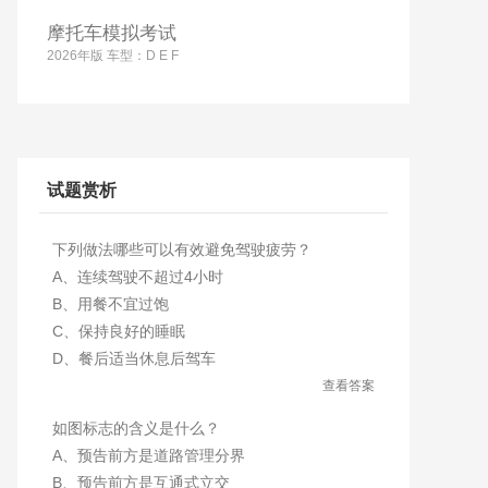
摩托车模拟考试
2026年版 车型：D E F
试题赏析
下列做法哪些可以有效避免驾驶疲劳？
A、连续驾驶不超过4小时
B、用餐不宜过饱
C、保持良好的睡眠
D、餐后适当休息后驾车
查看答案
如图标志的含义是什么？
A、预告前方是道路管理分界
B、预告前方是互通式立交