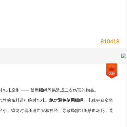
810418
包扎原则 —— 禁用
细绳
等易造成二次伤害的物品。
气性的布料进行临时包扎。
绝对避免使用
细绳
、电线等狭窄坚
径小，缠绕时易压迫血管和神经，导致局部组织缺血坏死，造