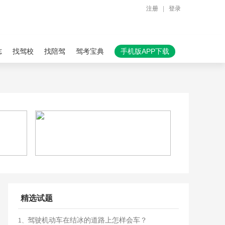
注册
|
登录
志
找驾校
找陪驾
驾考宝典
手机版APP下载
精选试题
驾驶机动车在结冰的道路上怎样会车？
1、