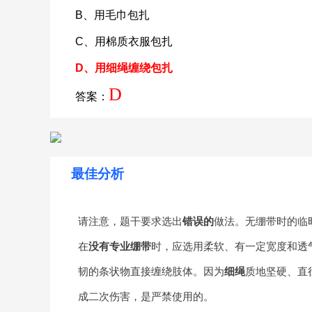
B、用毛巾包扎
C、用棉质衣服包扎
D、用细绳缠绕包扎
D
答案：
最佳分析
请注意，题干要求选出
错误的
做法。无绷带时的临时
在
没有专业绷带
时，应选用柔软、有一定宽度和透
韧的条状物直接缠绕肢体。因为
细绳
质地坚硬、直
成二次伤害，是严禁使用的。