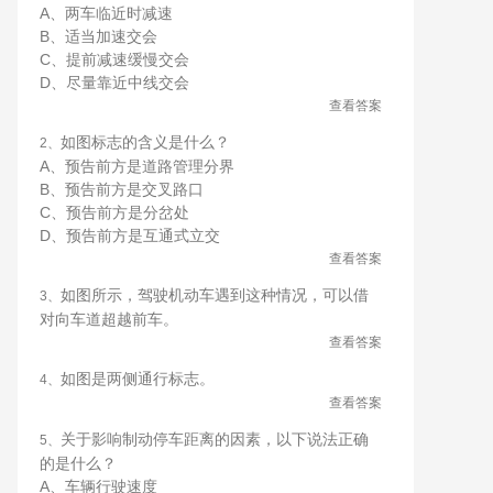
A、两车临近时减速
B、适当加速交会
C、提前减速缓慢交会
D、尽量靠近中线交会
查看答案
如图标志的含义是什么？
2、
A、预告前方是道路管理分界
B、预告前方是交叉路口
C、预告前方是分岔处
D、预告前方是互通式立交
查看答案
如图所示，驾驶机动车遇到这种情况，可以借
3、
对向车道超越前车。
查看答案
如图是两侧通行标志。
4、
查看答案
关于影响制动停车距离的因素，以下说法正确
5、
的是什么？
A、车辆行驶速度