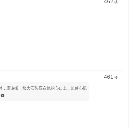
462
楼
461
楼
不对，应该搬一块大石头压在他的心口上，迫使心脏
🌚