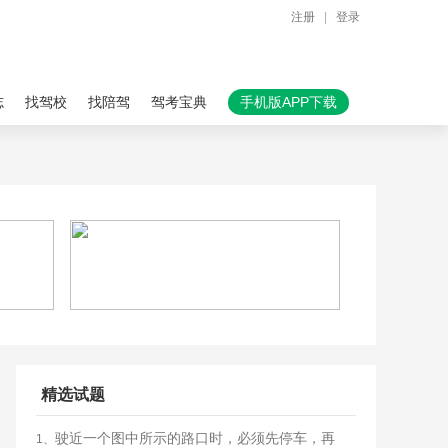
注册
|
登录
志
找驾校
找陪驾
驾考宝典
手机版APP下载
精选试题
驶近一个图中所示的路口时，必须先停车，再
1、