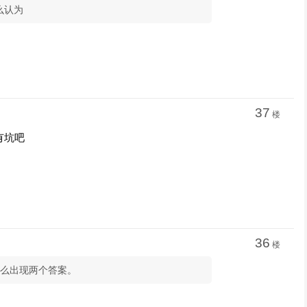
这么认为
37
楼
有坑吧
36
楼
什么出现两个答案。