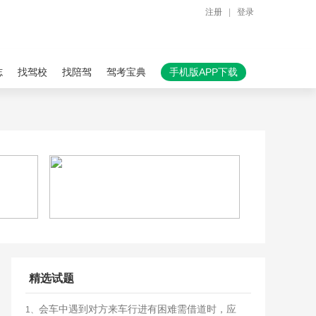
注册
|
登录
志
找驾校
找陪驾
驾考宝典
手机版APP下载
精选试题
会车中遇到对方来车行进有困难需借道时，应
1、