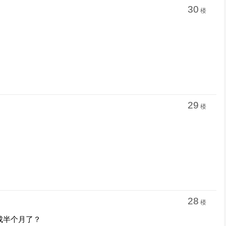
30
楼
29
楼
28
楼
成半个月了？