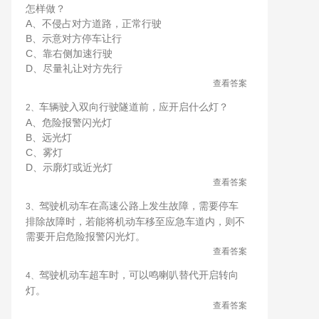
怎样做？
A、不侵占对方道路，正常行驶
B、示意对方停车让行
C、靠右侧加速行驶
D、尽量礼让对方先行
查看答案
车辆驶入双向行驶隧道前，应开启什么灯？
2、
A、危险报警闪光灯
B、远光灯
C、雾灯
D、示廓灯或近光灯
查看答案
驾驶机动车在高速公路上发生故障，需要停车
3、
排除故障时，若能将机动车移至应急车道内，则不
需要开启危险报警闪光灯。
查看答案
驾驶机动车超车时，可以鸣喇叭替代开启转向
4、
灯。
查看答案