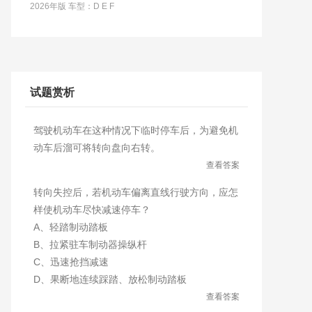
2026年版 车型：D E F
试题赏析
驾驶机动车在这种情况下临时停车后，为避免机
动车后溜可将转向盘向右转。
查看答案
转向失控后，若机动车偏离直线行驶方向，应怎
样使机动车尽快减速停车？
A、轻踏制动踏板
B、拉紧驻车制动器操纵杆
C、迅速抢挡减速
D、果断地连续踩踏、放松制动踏板
查看答案