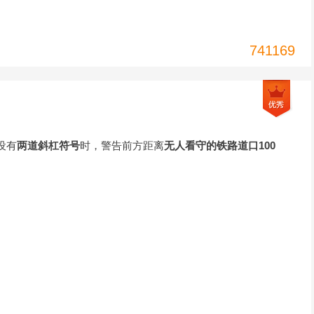
741169
设有
两道斜杠符号
时，警告前方距离
无人看守的铁路道口100