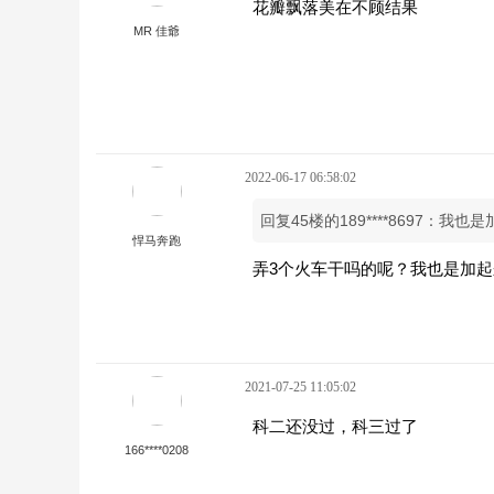
花瓣飘落美在不顾结果
MR 佳爺
2022-06-17 06:58:02
回复45楼的189****8697：我也
悍马奔跑
弄3个火车干吗的呢？我也是加
2021-07-25 11:05:02
科二还没过，科三过了
166****0208