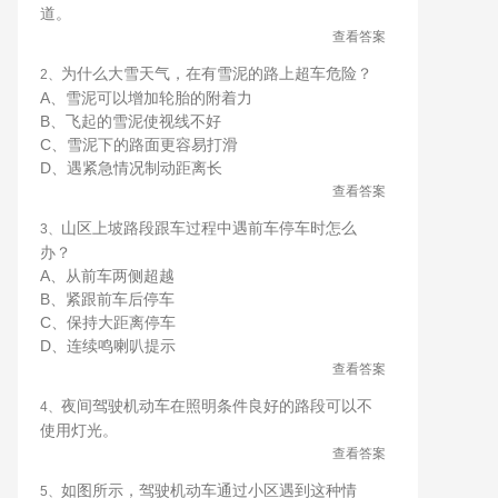
道。
查看答案
为什么大雪天气，在有雪泥的路上超车危险？
2、
A、雪泥可以增加轮胎的附着力
B、飞起的雪泥使视线不好
C、雪泥下的路面更容易打滑
D、遇紧急情况制动距离长
查看答案
山区上坡路段跟车过程中遇前车停车时怎么
3、
办？
A、从前车两侧超越
B、紧跟前车后停车
C、保持大距离停车
D、连续鸣喇叭提示
查看答案
夜间驾驶机动车在照明条件良好的路段可以不
4、
使用灯光。
查看答案
如图所示，驾驶机动车通过小区遇到这种情
5、