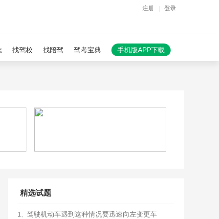
注册
|
登录
志
找驾校
找陪驾
驾考宝典
手机版APP下载
精选试题
驾驶机动车遇到这种情况要迅速向左变更车
1、