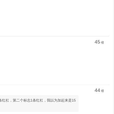
45
楼
44
楼
条红杠，第二个标志1条红杠，我以为加起来是15