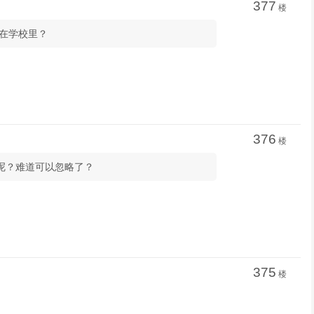
377
楼
人在学校里？
376
楼
志呢？难道可以忽略了？
375
楼