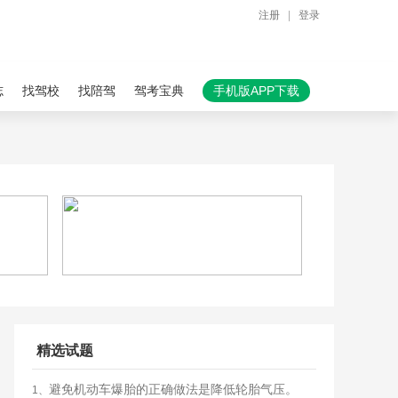
注册
|
登录
志
找驾校
找陪驾
驾考宝典
手机版APP下载
精选试题
避免机动车爆胎的正确做法是降低轮胎气压。
1、