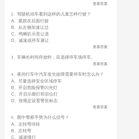
查看答案
驾驶机动车看到这样的儿童怎样行驶？
2、
A、紧跟在后面行驶
B、从左侧加速让过
C、鸣喇叭示意让道
D、减速或停车避让
查看答案
车辆长时间停放时，应选择停车场停车。
3、
查看答案
夜间行车中汽车发生故障需要停车时怎么办？
4、
A、尽量选择安全区域停车
B、开启危险报警闪光灯
C、开启示廓灯和后位灯
D、按规定设置警告标志
查看答案
图中警察手势为什么信号？
5、
A、左转弯待转
B、左转弯
C、减速慢行