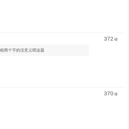
372
楼
所以学校两个字的没意义呗这题
370
楼