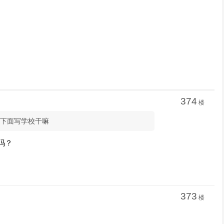
374
楼
残疾人下面写学校干嘛
吗？
373
楼