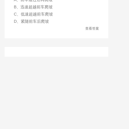
B、迅速超越前车爬坡
C、低速超越前车爬坡
D、紧随前车后爬坡
查看答案