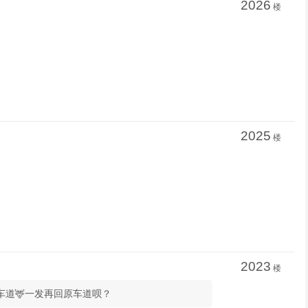
2026
楼
2025
楼
2023
楼
：我搁车道🦌一发再回原车道呗？