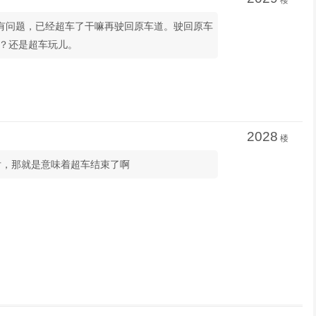
楼
3：这题有问题，已经超车了干嘛再驶回原车道。驶回原车
？还是超车玩儿。
2028
楼
后，那就是意味着超车结束了啊