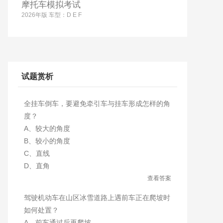
摩托车模拟考试
2026年版 车型：D E F
试题赏析
全挂车倒车，要避免牵引车与挂车形成怎样的角
度？
A、较大的角度
B、较小的角度
C、直线
D、直角
查看答案
驾驶机动车在山区冰雪道路上遇前车正在爬坡时
如何处置？
A、前车通过后再爬坡