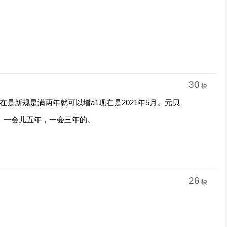
30
楼
是新规是满两年就可以增a1现在是2021年5月。元贝
。一会儿五年，一会三年的。
26
楼