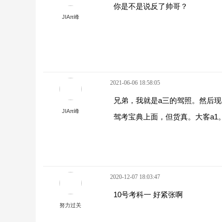
你是不是说反了帅哥？
JIAπ峰
2021-06-06 18:58:05
兄弟，我就是a三的驾照。然后现在
JIAπ峰
驾考宝典上面，但货真。大客a1
2020-12-07 18:03:47
10号考科一 好紧张啊
努力过关