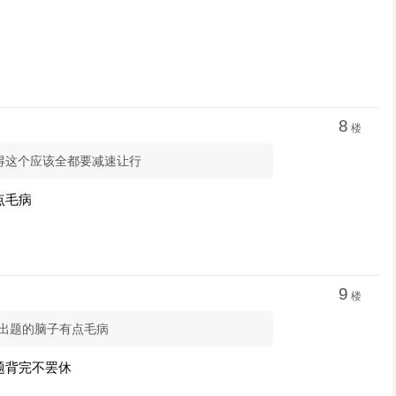
8
楼
得这个应该全都要减速让行
点毛病
9
楼
题出题的脑子有点毛病
题背完不罢休