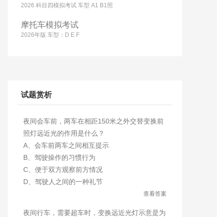
2026 科目四模拟考试 车型 A1 B1照
摩托车模拟考试
2026年版 车型：D E F
试题赏析
夜间会车前，两车在相距150米之外交替变换前
照灯远近光的作用是什么？
A、会车前两车之间相互提示
B、驾驶操作的习惯行为
C、便于双方观察前方情况
D、驾驶人之间的一种礼节
查看答案
夜间行车，需要超车时，变换远近光灯示意是为