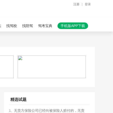
注册
|
登录
志
找驾校
找陪驾
驾考宝典
手机版APP下载
精选试题
无责方保险公司已经向被保险人赔付的，无责
1、