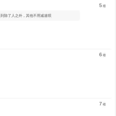
5
楼
思遇到除了人之外，其他不用减速呗
6
楼
7
楼