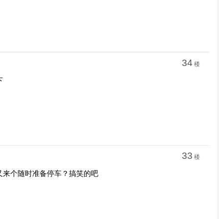
34
楼
下
33
楼
又来个随时准备停车？搞笑的吧