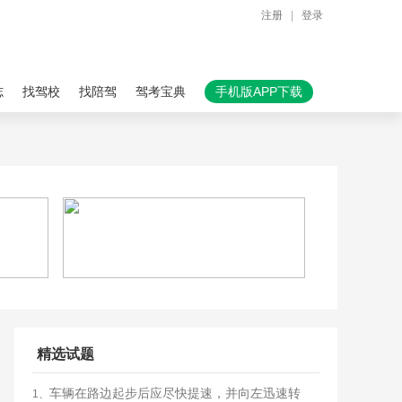
注册
|
登录
志
找驾校
找陪驾
驾考宝典
手机版APP下载
精选试题
车辆在路边起步后应尽快提速，并向左迅速转
1、