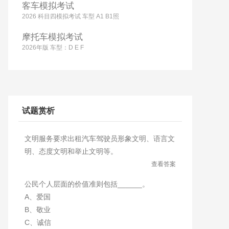
客车模拟考试
2026 科目四模拟考试 车型 A1 B1照
摩托车模拟考试
2026年版 车型：D E F
试题赏析
文明服务要求出租汽车驾驶员形象文明、语言文
明、态度文明和举止文明等。
查看答案
公民个人层面的价值准则包括______。
A、爱国
B、敬业
C、诚信