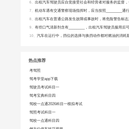
出租汽车驾驶员应自觉接受社会和经营者对服务的监督，
6、
机动车遇有交通警察现场指挥时，应当按照________通
7、
出租汽车在普通公路发生故障或事故时，将危险警告标志放
8、
有些口气清新剂含有________，出租汽车驾驶员服用后可
9、
汽车在运行中，挡位的选择与换挡动作都对燃油的消耗
10、
热点推荐
考驾照
驾考学堂app下载
驾驶员考试科目一
驾考宝典科目四
驾校一点通2026科目一模拟考试
驾照考试科目一
驾校一点通科目四
侧方位停车技巧视频