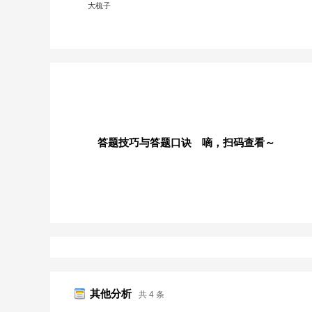
大梳子
答题技巧与答题口诀 嘀，扫码查看～
其他分析
共 4 条