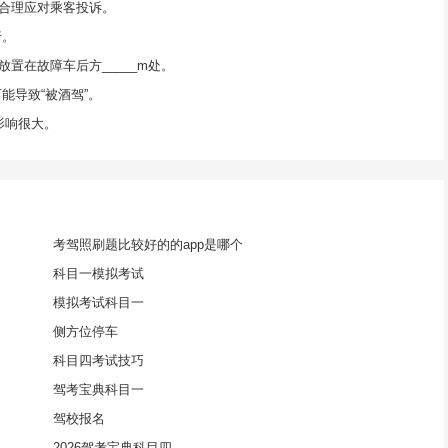
合理应对乘客投诉。
行。
置在故障车后方_____m处。
能导致“被酒驾”。
影响很大。
考驾照刷题比较好的的app是哪个
科目一模拟考试
模拟考试科目一
侧方位停车
科目四考试技巧
驾考宝典科目一
驾校报名
2026驾考宝典科目四