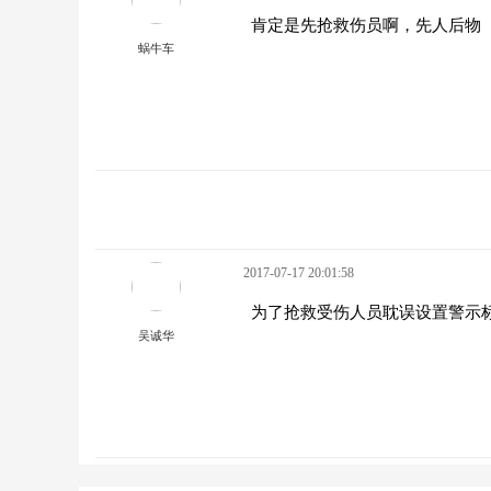
肯定是先抢救伤员啊，先人后物
蜗牛车
2017-07-17 20:01:58
为了抢救受伤人员耽误设置警示
吴诚华