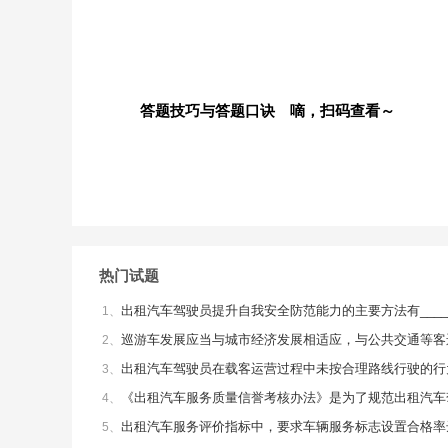
答题技巧与答题口诀 嘀，扫码查看～
热门试题
出租汽车驾驶员提升自我安全防范能力的主要方法有_____
1、
巡游车发展应当与城市经济发展相适应，与公共交通等客
2、
出租汽车驾驶员在载客运营过程中未按合理路线行驶的行为属
3、
《出租汽车服务质量信誉考核办法》是为了规范出租汽车驾
4、
出租汽车服务评价指标中，要求车辆服务标志设置合格率达到
5、