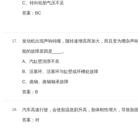
C、转向轮胎气压不足
答案：BC
发动机出现声响钝哑，随转速增高而加大，而且变为嘈杂声
17.
能的故障原因是____。
A、汽缸壁润滑不良
B、活塞环、活塞环与缸壁或环槽处故障
C、曲轴、曲轴轴承故障
答案：B
汽车高速行驶，会使胎温急剧升高，胎体刚性增大，导致胎
18.
答案：对