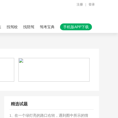
注册
|
登录
志
找驾校
找陪驾
驾考宝典
手机版APP下载
精选试题
在一个绿灯亮的路口右转，遇到图中所示的情
1、