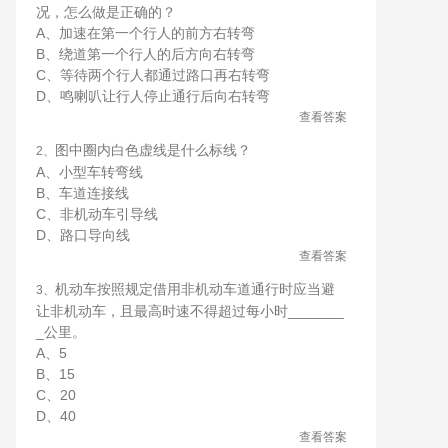
况，怎么做是正确的？
A、加速在第一个行人的前方右转弯
B、绕道第一个行人的后方向右转弯
C、等待两个行人都通过路口再右转弯
D、鸣喇叭让行人停止通行后向右转弯
查看答案
图中圈内白色虚线是什么标线？
2、
A、小型车转弯线
B、车道连接线
C、非机动车引导线
D、路口导向线
查看答案
机动车按照规定借用非机动车道通行时应当避
3、
让非机动车，且最高时速不得超过每小时_______
_公里。
A、5
B、15
C、20
D、40
查看答案