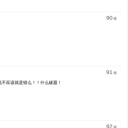
90
楼
91
楼
说不应该就是错么！！什么破题！
92
楼