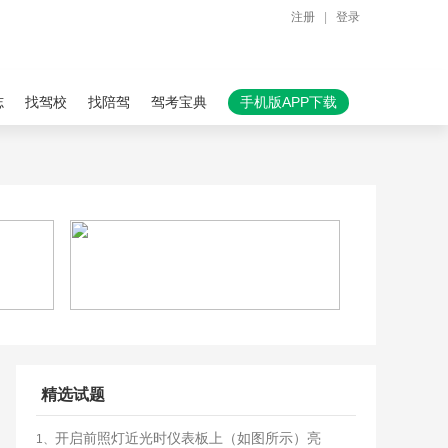
注册
|
登录
志
找驾校
找陪驾
驾考宝典
手机版APP下载
精选试题
开启前照灯近光时仪表板上（如图所示）亮
1、