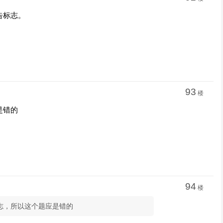
告标志。
93
楼
是错的
94
楼
标志，所以这个题应是错的