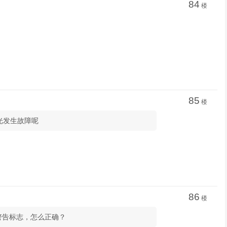
84
楼
85
楼
光发生故障呢
86
楼
放警告标志，怎么正确？