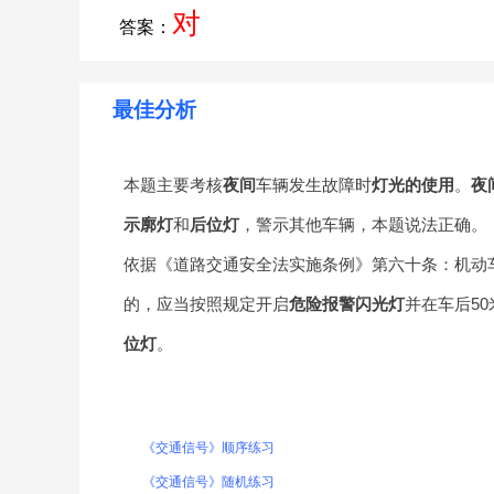
对
答案：
最佳分析
本题主要考核
夜间
车辆发生故障时
灯光的使用
。
夜
示廓灯
和
后位灯
，警示其他车辆，本题说法正确。
依据《道路交通安全法实施条例》第六十条：机动
的，应当按照规定开启
危险报警闪光灯
并在车后50
位灯
。
《交通信号》顺序练习
《交通信号》随机练习