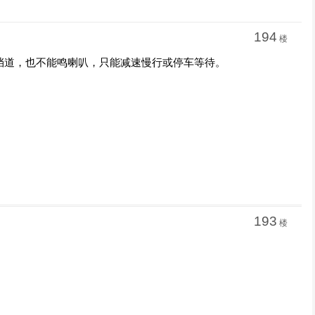
194
楼
挡道，也不能鸣喇叭，只能减速慢行或停车等待。
193
楼
。