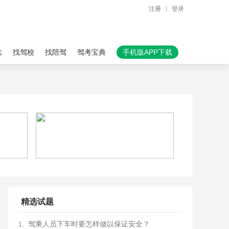
注册
|
登录
志
找驾校
找陪驾
驾考宝典
手机版APP下载
精选试题
驾乘人员下车时要怎样做以保证安全？
1、