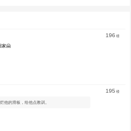
196
楼
家🤗
195
楼
：下车踩烂他的滑板，给他点教训。