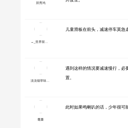
郑秀鸿
儿童滑板在前头，减速停车莫急
→_世界留我独自悲伤_←
遇到这样的情况要减速慢行，必
置。
淡淡烟草味丶似水般温柔
此时如果鸣喇叭的话，少年很可
耄耋