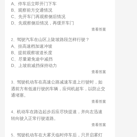
A、停车后立即开门下车
B、观察前方交通情况
C、先开车门再观察侧后情况
D、先观察侧后情况，再缓开车门
查看答案
驾驶汽车在山区上陡坡路段怎样行驶？
2、
A、挂高速档加速冲坡
B、提前观察坡道长度
C、尽量避免途中减挡
D、上坡前减挡保持动力
查看答案
驾驶机动车在高速公路减速车道上行驶时，如
3、
遇前方有低速行驶的车辆，应伺机超车，以防止交
通堵塞。
查看答案
机动车在路边起步后应尽快提速，并向左迅速
4、
转向驶入正常行驶道路。
查看答案
驾驶机动车在大雾天临时停车后，只开启雾灯
5、