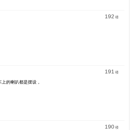
192
楼
191
楼
车上的喇叭都是摆设，
190
楼