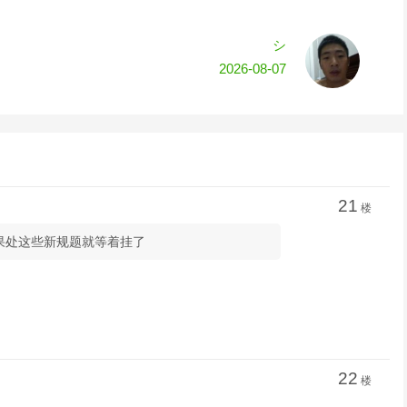
シ
2026-08-07
21
楼
如果处这些新规题就等着挂了
22
楼