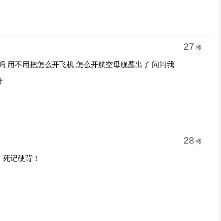
27
楼
吗 用不用把怎么开飞机 怎么开航空母舰题出了 问问我
分
28
楼
！死记硬背！