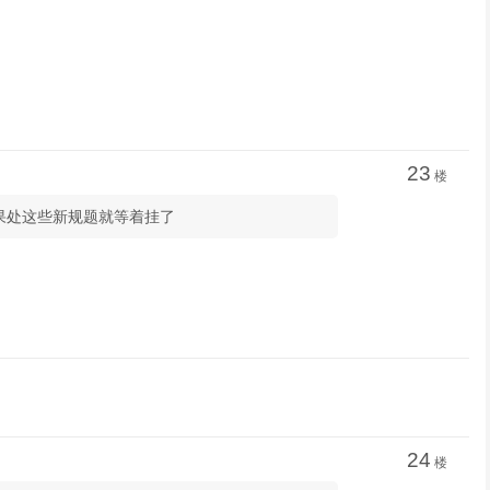
23
楼
如果处这些新规题就等着挂了
24
楼