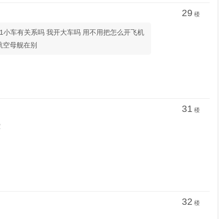
29
楼
跟我考c1小车有关系吗 我开大车吗 用不用把怎么开飞机
航空母舰在别
31
楼
！
32
楼