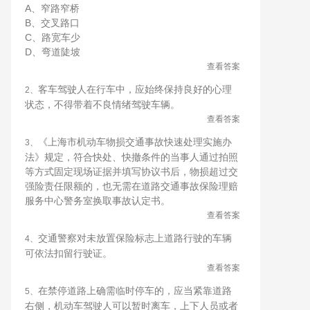
A、窄路窄桥
B、交叉路口
C、路宽车少
D、弯道陡坡
查看答案
客车驾驶人在行车中，应始终保持良好的心理
2、
状态，不得带着不良情绪驾驶车辆。
查看答案
《上海市机动车物损交通事故快速处理实施办
3、
法》规定，符合快处、快撤条件的当事人通过拍照
等方式固定现场证据并填写协议书后，物损超过交
强险责任限额的，也无需在道路交通事故保险理赔
服务中心警务室换取事故认定书。
查看答案
交通警察对未放置保险标志上道路行驶的车辆
4、
可依法扣留行驶证。
查看答案
在禁停道路上确需临时停车的，应当紧靠道路
5、
右侧，机动车驾驶人可以暂时离车，上下人员或者