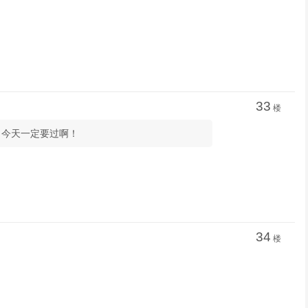
33
楼
，今天一定要过啊！
34
楼