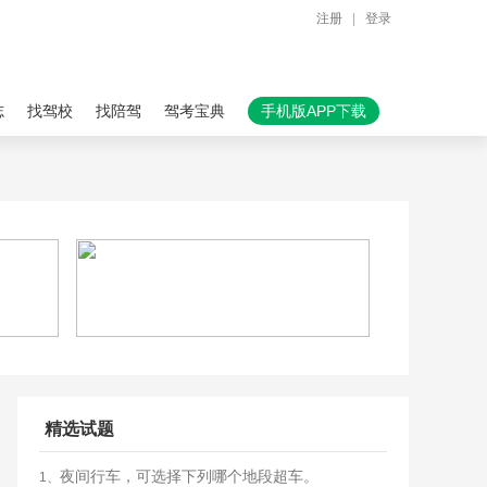
注册
|
登录
志
找驾校
找陪驾
驾考宝典
手机版APP下载
精选试题
夜间行车，可选择下列哪个地段超车。
1、