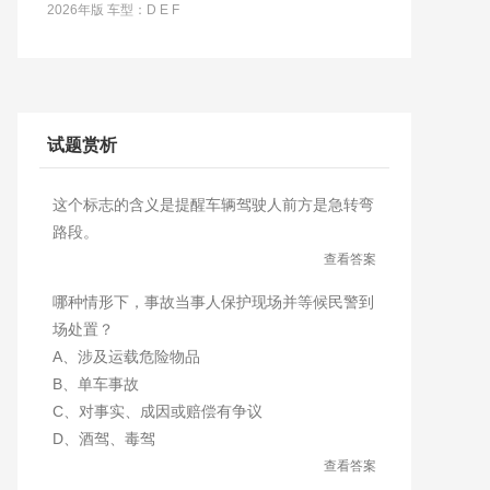
2026年版 车型：D E F
试题赏析
这个标志的含义是提醒车辆驾驶人前方是急转弯
路段。
查看答案
哪种情形下，事故当事人保护现场并等候民警到
场处置？
A、涉及运载危险物品
B、单车事故
C、对事实、成因或赔偿有争议
D、酒驾、毒驾
查看答案