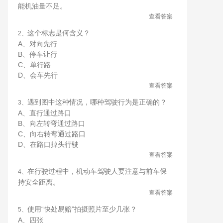
能机油量不足。
查看答案
这个标志是何含义？
2、
A、对向先行
B、停车让行
C、单行路
D、会车先行
查看答案
遇到图中这种情况，哪种驾驶行为是正确的？
3、
A、直行通过路口
B、向左转弯通过路口
C、向右转弯通过路口
D、在路口掉头行驶
查看答案
在行驶过程中，机动车驾驶人要注意与前车保
4、
持安全距离。
查看答案
使用“快处易赔”拍摄照片至少几张？
5、
A、四张