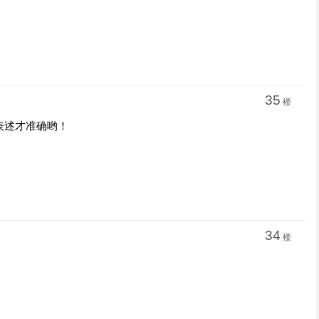
35
楼
表述才准确哟！
34
楼