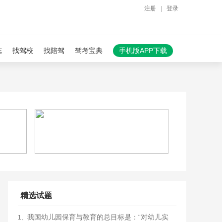
注册
|
登录
志
找驾校
找陪驾
驾考宝典
手机版APP下载
精选试题
我国幼儿园保育与教育的总目标是：“对幼儿实
1、