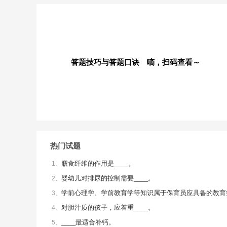
答题技巧与答题口诀 嘀，扫码查看～
热门试题
膳食纤维的作用是____。
1、
婴幼儿对排尿的控制需要____。
2、
学前心理学、学前教育学等知识属于保育员应具备的教育
3、
对胆汁质的孩子，应着重____。
4、
____最适合补钙。
5、