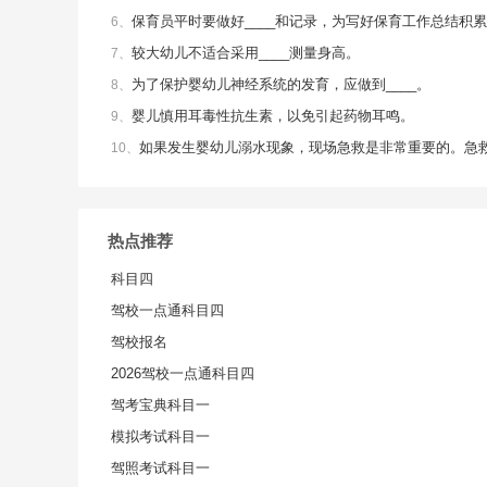
保育员平时要做好____和记录，为写好保育工作总结积
6、
较大幼儿不适合采用____测量身高。
7、
为了保护婴幼儿神经系统的发育，应做到____。
8、
婴儿慎用耳毒性抗生素，以免引起药物耳鸣。
9、
如果发生婴幼儿溺水现象，现场急救是非常重要的。急
10、
热点推荐
科目四
驾校一点通科目四
驾校报名
2026驾校一点通科目四
驾考宝典科目一
模拟考试科目一
驾照考试科目一