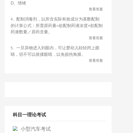
D、情绪
查看答案
配制消毒剂，以所含实际有效成分为基数配制
4、
的计算公式：所需原药量=欲配制药液浓度×欲配制
药液数量／原药含量。
查看答案
一旦异物进入到眼内，可让婴幼儿轻轻闭上眼
5、
睛，切不可以搓揉眼睛，以免损伤角膜。
查看答案
科目一理论考试
小型汽车考试