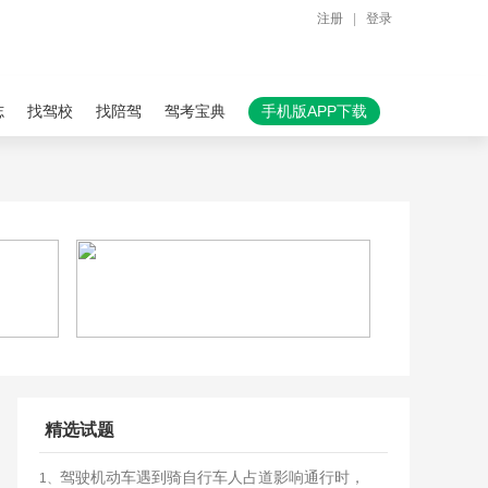
注册
|
登录
志
找驾校
找陪驾
驾考宝典
手机版APP下载
精选试题
驾驶机动车遇到骑自行车人占道影响通行时，
1、