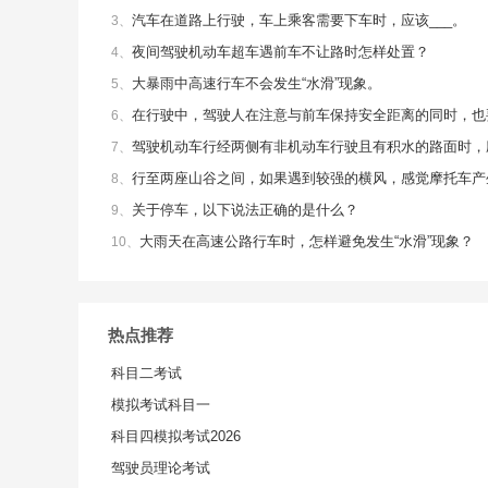
汽车在道路上行驶，车上乘客需要下车时，应该___。
3、
夜间驾驶机动车超车遇前车不让路时怎样处置？
4、
大暴雨中高速行车不会发生“水滑”现象。
5、
在行驶中，驾驶人在注意与前车保持安全距离的同时，也
6、
驾驶机动车行经两侧有非机动车行驶且有积水的路面时，
7、
行至两座山谷之间，如果遇到较强的横风，感觉摩托车产
8、
关于停车，以下说法正确的是什么？
9、
大雨天在高速公路行车时，怎样避免发生“水滑”现象？
10、
热点推荐
科目二考试
模拟考试科目一
科目四模拟考试2026
驾驶员理论考试