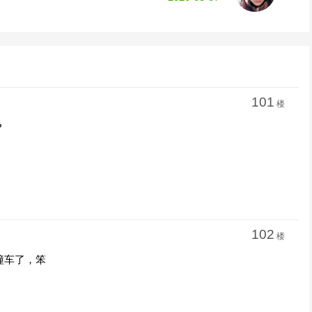
101
楼
？
102
楼
撞车了，笨