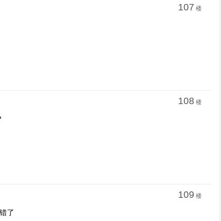
107
楼
108
楼
？
109
楼
就错了