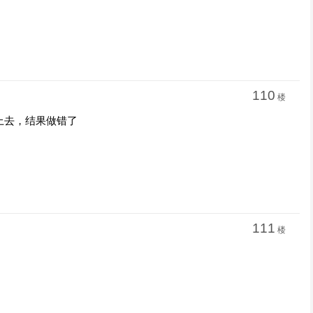
110
楼
上去，结果做错了
111
楼