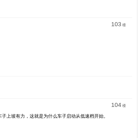
103
楼
104
楼
车子上坡有力，这就是为什么车子启动从低速档开始。