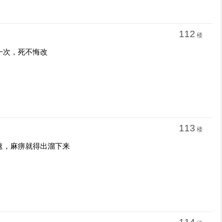
112
楼
一次，死不悔改
113
楼
速，麻痹就得出溜下来