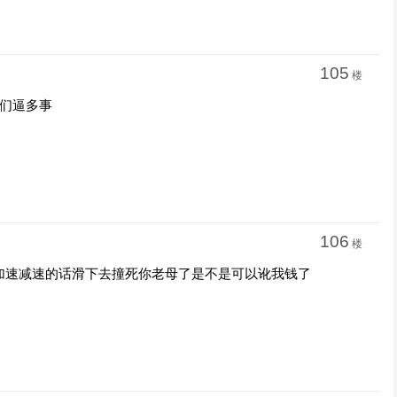
105
楼
他们逼多事
106
楼
加速减速的话滑下去撞死你老母了是不是可以讹我钱了