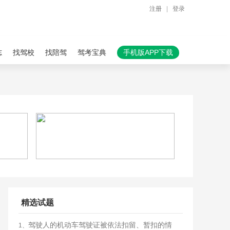
注册
|
登录
志
找驾校
找陪驾
驾考宝典
手机版APP下载
精选试题
驾驶人的机动车驾驶证被依法扣留、暂扣的情
1、