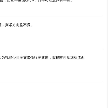
窗，握紧方向盘不慌。
因为视野受阻应该降低行驶速度，握稳转向盘观察路面