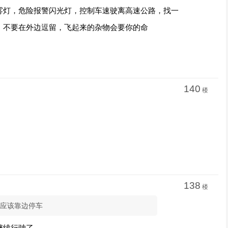
雾灯，危险报警闪光灯，控制车速驶离高速公路，找一
，不要在外边逗留，飞起来的杂物会要你的命
140
楼
138
楼
觉得应该靠边停车
继续行驶了