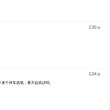
135
楼
134
楼
不来个停车选项，看不起风沙吗。