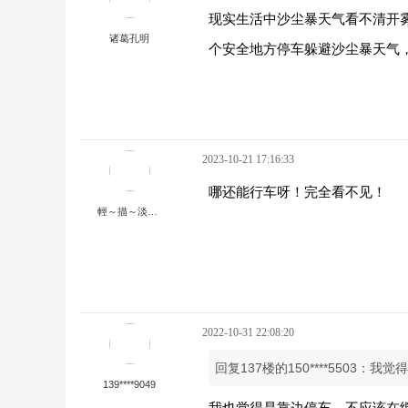
现实生活中沙尘暴天气看不清开
诸葛孔明
个安全地方停车躲避沙尘暴天气
2023-10-21 17:16:33
哪还能行车呀！完全看不见！
輕～描～淡～寫
2022-10-31 22:08:20
回复137楼的150****5503：我
139****9049
我也觉得是靠边停车，不应该在