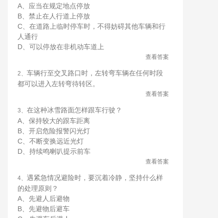
A、应当在规定地点停放
B、禁止在人行道上停放
C、在道路上临时停车时，不得妨碍其他车辆和行
人通行
D、可以停放在非机动车道上
查看答案
车辆行至交叉路口时，左转弯车辆在任何时段
2、
都可以进入左转弯待转区。
查看答案
在这种冰雪路面怎样跟车行驶？
3、
A、保持较大的跟车距离
B、开启危险报警闪光灯
C、不断变换远近光灯
D、持续鸣喇叭提示前车
查看答案
遇紧急情况避险时，要沉着冷静，坚持什么样
4、
的处理原则？
A、先避人后避物
B、先避物后避车