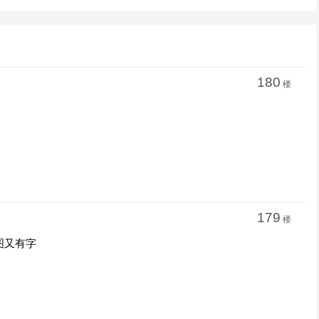
180
楼
179
楼
图又有字