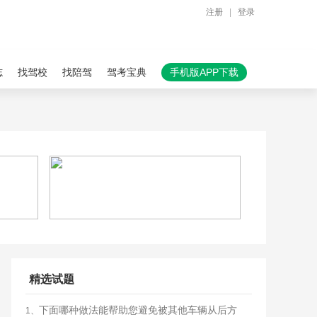
注册
|
登录
志
找驾校
找陪驾
驾考宝典
手机版APP下载
精选试题
下面哪种做法能帮助您避免被其他车辆从后方
1、