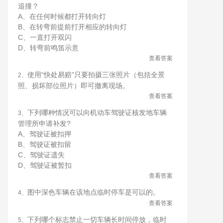
追撞？
A、在任何时候都打开转向灯
B、在转弯前提前打开相应的转向灯
C、一直打开双闪
D、转弯前鸣笛示意
查看答案
使用“快处易赔”只要拍摄三张照片（包括全景
2、
照、损坏部位照片）即可撤离现场。
查看答案
下列哪种情况可以向机动车驾驶证核发地车辆
3、
管理所申请补发?
A、驾驶证被扣押
B、驾驶证被扣留
C、驾驶证遗失
D、驾驶证被暂扣
查看答案
图中深色车辆在该地点临时停车是可以的。
4、
查看答案
下列哪个标志禁止一切车辆长时间停放，临时
5、