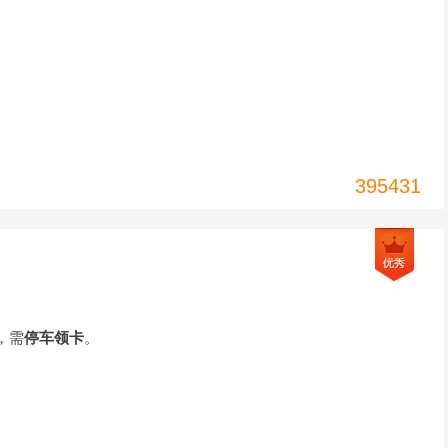
395431
，需
停车领卡
。