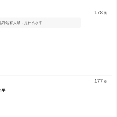
178
楼
果这种题有人错，是什么水平
177
楼
水平