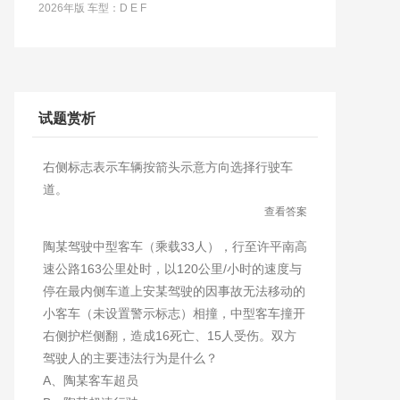
2026年版 车型：D E F
试题赏析
右侧标志表示车辆按箭头示意方向选择行驶车
道。
查看答案
陶某驾驶中型客车（乘载33人），行至许平南高
速公路163公里处时，以120公里/小时的速度与
停在最内侧车道上安某驾驶的因事故无法移动的
小客车（未设置警示标志）相撞，中型客车撞开
右侧护栏侧翻，造成16死亡、15人受伤。双方
驾驶人的主要违法行为是什么？
A、陶某客车超员