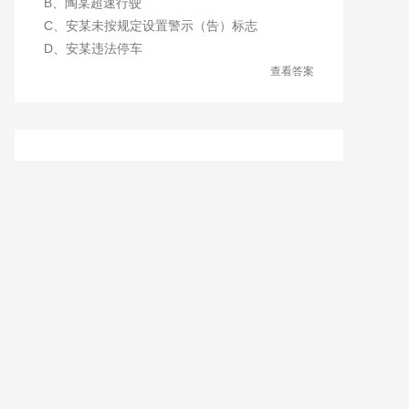
B、陶某超速行驶
C、安某未按规定设置警示（告）标志
D、安某违法停车
查看答案