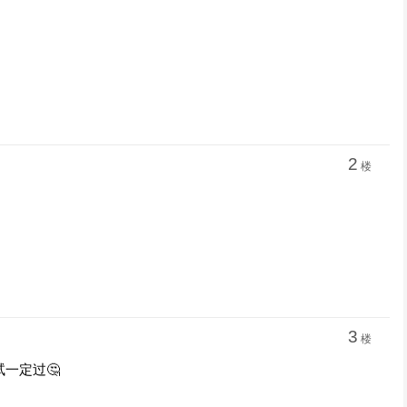
2
楼
3
楼
一定过🤔