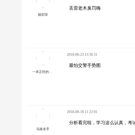
丢雷老木臭罚嗨
杨宏琛
2018-06-23 13:50:31
最怕交警手势图
一本正经的胡说八道
2018-09-18 11:22:01
分析看完啦，学习这么认真，考试
马路杀手