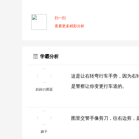
扫一扫
查看更多精彩分析
学霸分析
这是让右转弯行车手势，因为右
是警察让你变更行车道的。
銩鋽の圉冨
图里交警手像剪刀，往右边剪，
媚子