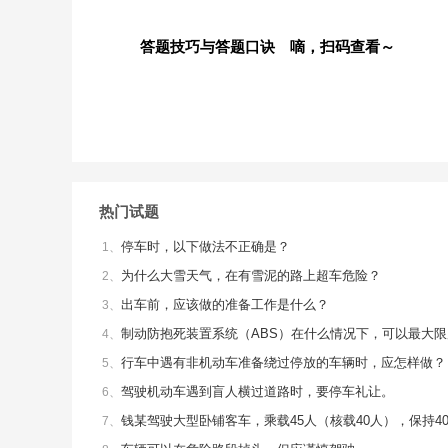
答题技巧与答题口诀 嘀，扫码查看～
热门试题
停车时，以下做法不正确是？
1、
为什么大雪天气，在有雪泥的路上超车危险？
2、
出车前，应该做的准备工作是什么？
3、
制动防抱死装置系统（ABS）在什么情况下，可以最大
4、
行车中遇有非机动车准备绕过停放的车辆时，应怎样做？
5、
驾驶机动车遇到盲人横过道路时，要停车礼让。
6、
钱某驾驶大型卧铺客车，乘载45人（核载40人），保持4
7、