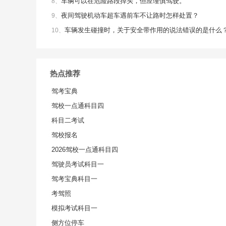
车辆可以在危险路段掉头，但应谨慎驾驶。
8、
夜间驾驶机动车超车遇前车不让路时怎样处置？
9、
车辆发生碰撞时，关于安全带作用的说法错误的是什么
10、
热点推荐
驾考宝典
驾校一点通科目四
科目二考试
驾校报名
2026驾校一点通科目四
驾驶员考试科目一
驾考宝典科目一
考驾照
模拟考试科目一
侧方位停车