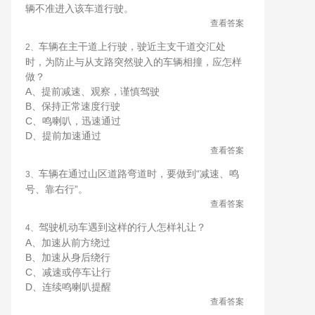
辆不准进入该车道行驶。
查看答案
车辆在主干道上行驶，驶近主支干道交汇处
2、
时，为防止与从支路突然驶入的车辆相撞，应怎样
做？
A、提前减速、观察，谨慎驾驶
B、保持正常速度行驶
C、鸣喇叭，迅速通过
D、提前加速通过
查看答案
车辆在通过山区道路弯道时，要做到“减速、鸣
3、
号、靠右行”。
查看答案
驾驶机动车遇到这样的行人怎样礼让？
4、
A、加速从前方绕过
B、加速从身后绕行
C、减速或停车让行
D、连续鸣喇叭提醒
查看答案