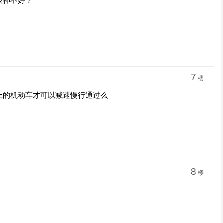
眼神不好？
7
楼
上的机动车才可以减速慢行通过么
8
楼