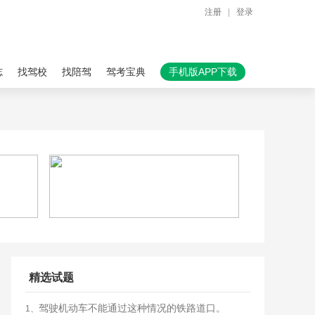
注册
|
登录
志
找驾校
找陪驾
驾考宝典
手机版APP下载
精选试题
驾驶机动车不能通过这种情况的铁路道口。
1、