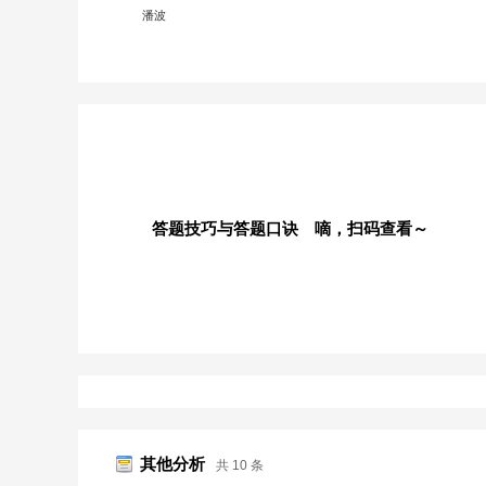
潘波
答题技巧与答题口诀 嘀，扫码查看～
其他分析
共 10 条