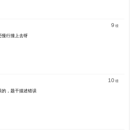
9
楼
还慢行撞上去呀
10
楼
误的，题干描述错误