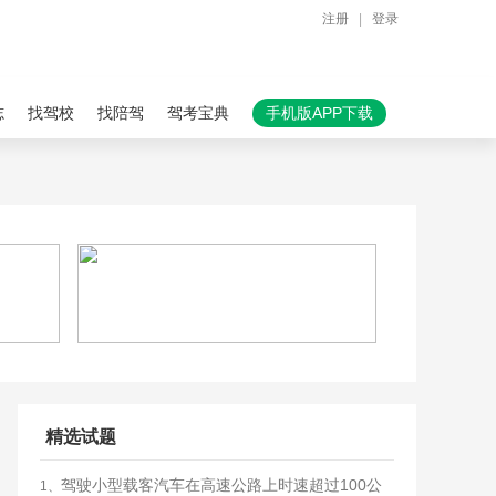
注册
|
登录
志
找驾校
找陪驾
驾考宝典
手机版APP下载
精选试题
驾驶小型载客汽车在高速公路上时速超过100公
1、