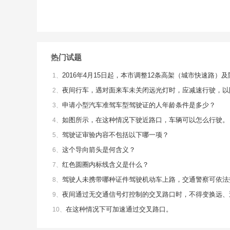
热门试题
2016年4月15日起，本市调整12条高架（城市快速路
1、
夜间行车，遇对面来车未关闭远光灯时，应减速行驶，以
2、
申请小型汽车准驾车型驾驶证的人年龄条件是多少？
3、
如图所示，在这种情况下驶近路口，车辆可以怎么行驶。
4、
驾驶证审验内容不包括以下哪一项？
5、
这个导向箭头是何含义？
6、
红色圆圈内标线含义是什么？
7、
驾驶人未携带哪种证件驾驶机动车上路，交通警察可依法
8、
夜间通过无交通信号灯控制的交叉路口时，不得变换远、
9、
在这种情况下可加速通过交叉路口。
10、