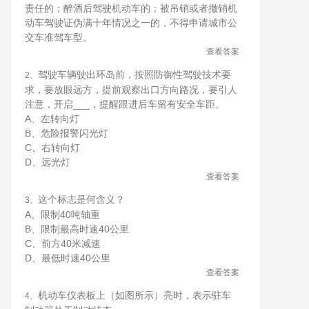
责任的；醉酒后驾驶机动车的；被吊销或者撤销机
动车驾驶证伪满十年情况之一的，不得申请城市公
交车准驾车型。
查看答案
驾驶车辆驶出环岛前，按照防御性驾驶技术要
2、
求，要放眼远方，提前观察出口方向路况，要引人
注意，开启___，提醒跟进后车留有安全车距。
A、左转向灯
B、危险报警闪光灯
C、右转向灯
D、远光灯
查看答案
这个标志是何含义？
3、
A、限制40吨轴重
B、限制最高时速40公里
C、前方40米减速
D、最低时速40公里
查看答案
机动车仪表板上（如图所示）亮时，表示驻车
4、