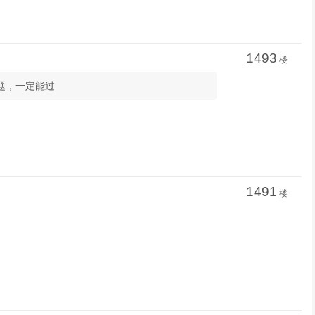
1493
楼
多剧题，一定能过
1491
楼