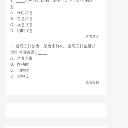
____即有预定目的，需要一定意志努力的注
4、
意。
A、长时注意
B、有意注意
C、无意注意
D、瞬时注意
查看答案
合理安排饮食，辅食多样化，合理安排生活起
5、
居能够预防婴儿____。
A、营养不良
B、多动症
C、自闭症
D、铅中毒
查看答案