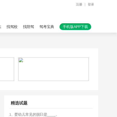
注册
|
登录
志
找驾校
找陪驾
驾考宝典
手机版APP下载
精选试题
婴幼儿常见的脱臼是____。
1、