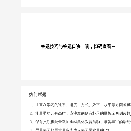
答题技巧与答题口诀 嘀，扫码查看～
热门试题
儿童在学习的速率、进度、方式、效率、水平等方面差异
1、
测量婴幼儿身高时，应注意两侧有标尺的量板应两侧读数_
2、
保育员积极配合教师组织集体教育活动，准备丰富的活动环
3、
婴儿每天的需水量应为成人每天需水量的1/3。
4、