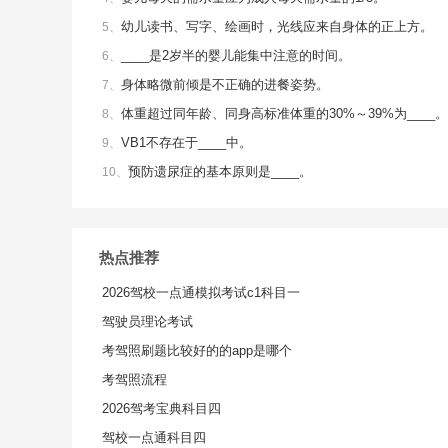
幼儿读书、写字、绘画时，光线应来自身体的正上方。
5、
____是2岁半的婴儿能集中注意的时间。
6、
身体略微前倾是不正确的进餐姿势。
7、
体重超过同年龄、同身高标准体重的30%～39%为____。
8、
VB1不存在于____中。
9、
预防遗尿症的基本原则是____。
10、
热点推荐
2026驾校一点通模拟考试c1科目一
驾驶员理论考试
考驾照刷题比较好的的app是哪个
考驾照流程
2026驾考宝典科目四
驾校一点通科目四