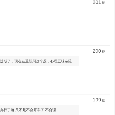
201
楼
200
楼
：我就是过期了，现在在重新刷这个题，心理五味杂陈
199
楼
过期补办行了嘛 又不是不会开车了 不合理