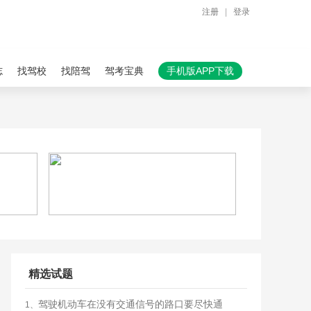
注册
|
登录
志
找驾校
找陪驾
驾考宝典
手机版APP下载
精选试题
驾驶机动车在没有交通信号的路口要尽快通
1、