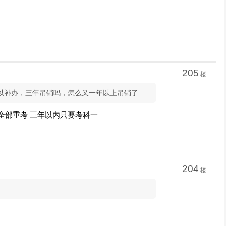
205
楼
可以补办，三年吊销吗，怎么又一年以上吊销了
全部重考 三年以内只要考科一
204
楼