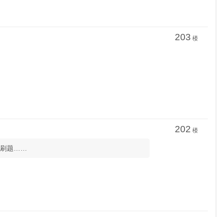
203
楼
202
楼
也在刷题……