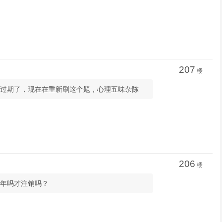
207
楼
：我就是过期了，现在在重新刷这个题，心理五味杂陈
206
楼
不是三年吗才注销吗？