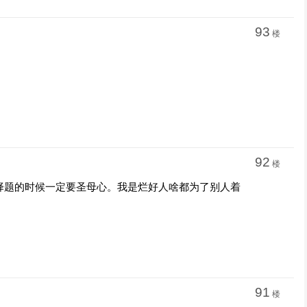
93
楼
92
楼
择题的时候一定要圣母心。我是烂好人啥都为了别人着
91
楼