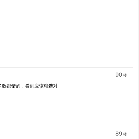
90
楼
多数都错的，看到应该就选对
89
楼