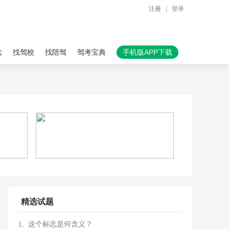
注册
|
登录
志
找驾校
找陪驾
驾考宝典
手机版APP下载
精选试题
这个标志是何含义？
1、