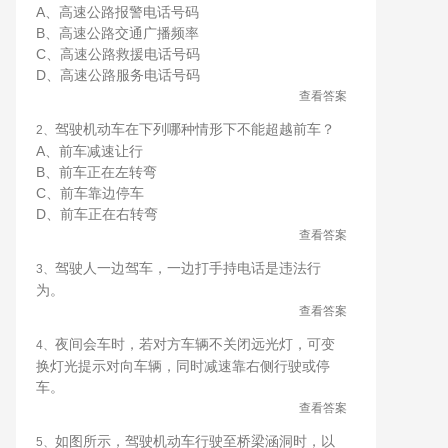
A、高速公路报警电话号码
B、高速公路交通广播频率
C、高速公路救援电话号码
D、高速公路服务电话号码
查看答案
驾驶机动车在下列哪种情形下不能超越前车？
2、
A、前车减速让行
B、前车正在左转弯
C、前车靠边停车
D、前车正在右转弯
查看答案
驾驶人一边驾车，一边打手持电话是违法行
3、
为。
查看答案
夜间会车时，若对方车辆不关闭远光灯，可变
4、
换灯光提示对向车辆，同时减速靠右侧行驶或停
车。
查看答案
如图所示，驾驶机动车行驶至桥梁涵洞时，以
5、