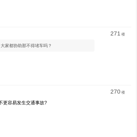
271
楼
ss、：大家都协助那不得堵车吗？
270
楼
不更容易发生交通事故?