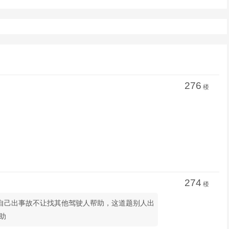
276
楼
274
楼
题是自己出事故不让找其他驾驶人帮助，这道题别人出
助