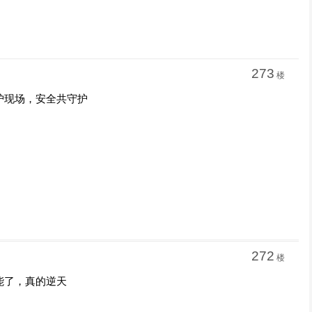
273
楼
护现场，安全共守护
272
楼
能了，真的逆天