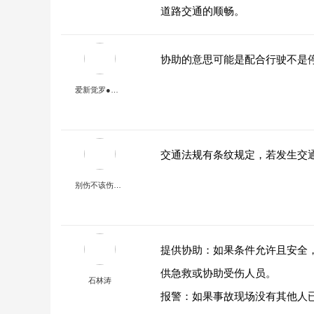
道路交通的顺畅。
协助的意思可能是配合行驶不是
爱新觉罗●痛经
交通法规有条纹规定，若发生交
别伤不该伤的心ゝ
提供协助：如果条件允许且安全
供急救或协助受伤人员。
石林涛
报警：如果事故现场没有其他人