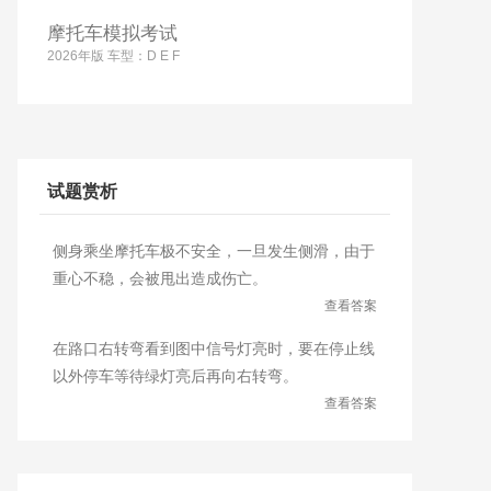
摩托车模拟考试
2026年版 车型：D E F
试题赏析
侧身乘坐摩托车极不安全，一旦发生侧滑，由于
重心不稳，会被甩出造成伤亡。
查看答案
在路口右转弯看到图中信号灯亮时，要在停止线
以外停车等待绿灯亮后再向右转弯。
查看答案