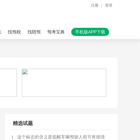
注册
|
登录
志
找驾校
找陪驾
驾考宝典
手机版APP下载
精选试题
这个标志的含义是提醒车辆驾驶人前方有很强
1、