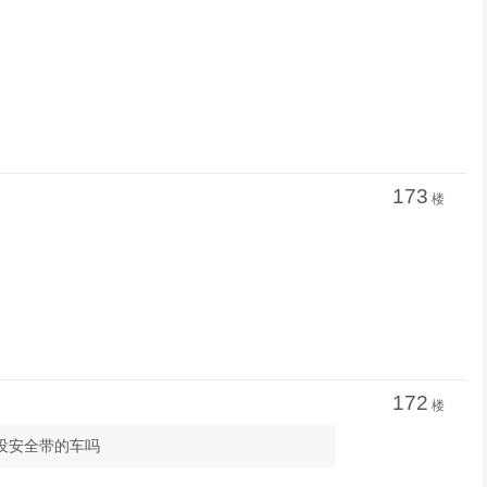
173
楼
172
楼
没安全带的车吗