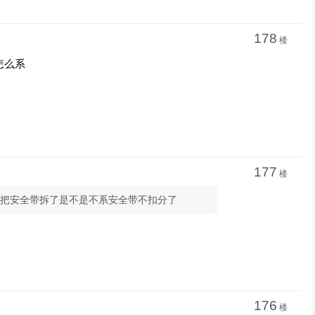
178
楼
怎么系
177
楼
把安全带拆了是不是不系安全带不扣分了
176
楼