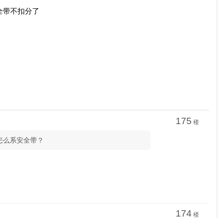
全带不扣分了
175
楼
，怎么系安全带？
174
楼