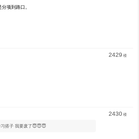
是分项到路口。
2429
楼
2430
楼
习搭子 我要废了😇😇😇