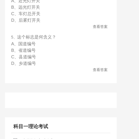
A、近光灯开关
B、远光灯开关
C、车灯总开关
D、后雾灯开关
查看答案
这个标志是何含义？
5、
A、国道编号
B、省道编号
C、县道编号
D、乡道编号
查看答案
科目一理论考试