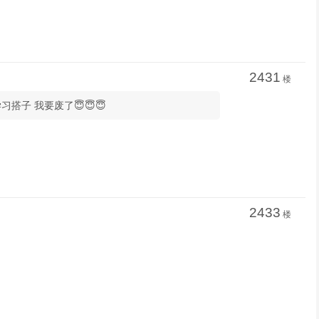
2431
楼
习搭子 我要废了😇😇😇
2433
楼