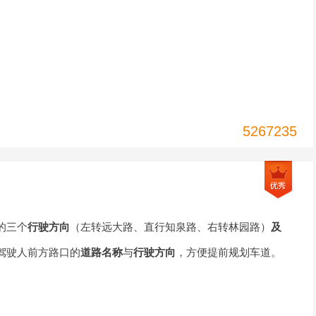
5267235
的三个
行驶方向
（左转远大路、直行知泉路、右转林园路）
及
驾驶人前方路口的
道路名称
与
行驶方向
，方便提前规划车道。