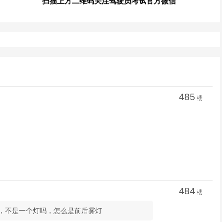
扫描上方二维码关注驾驶员考试官方微信
485
楼
484
楼
一档位，不是一个灯吗，怎么是前后雾灯