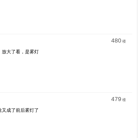
480
楼
，放大了看，是雾灯
479
楼
啥又成了前后雾灯了