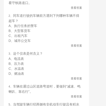
看守铁路道口。
查看答案
同车道行驶的车辆前方遇到下列哪种车辆不得
2、
超车？
A、执行任务的警车
B、大型客货车
C、出租汽车
D、城市公交车
查看答案
这个仪表是何含义？
3、
A、电流表
B、压力表
C、水温表
D、燃油表
查看答案
车辆在通过山区道路弯道时，要做到“减速、鸣
4、
喇叭、靠右行”。
查看答案
当驾驶车辆行经两侧有非机动车行驶且有积水
5、