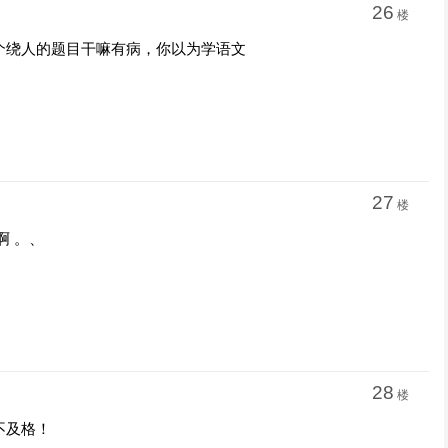
26
楼
个绕人的题目干嘛有病，你以为学语文
27
楼
啊 。、
28
楼
不及格！