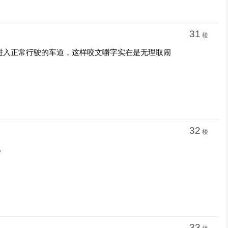
31
楼
进入正常行驶的车道，这样咬文嚼字实在是无理取闹
32
楼
吧
33