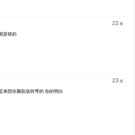
22
楼
都是错的
23
楼
是来陪你脑筋急转弯的 你的明白