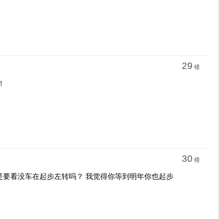
29
楼
！
30
楼
是要看没车在起步左转吗？ 我觉得你等到明年你也起步