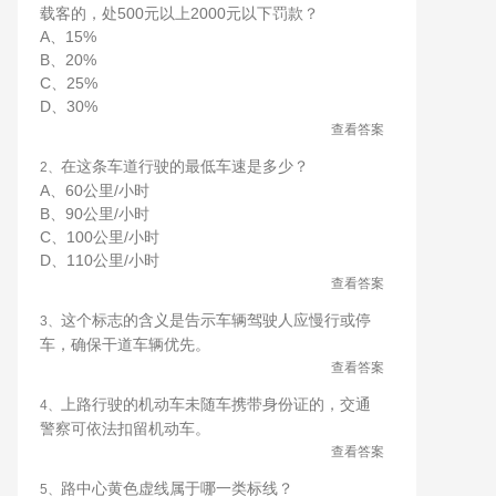
载客的，处500元以上2000元以下罚款？
A、15%
B、20%
C、25%
D、30%
查看答案
在这条车道行驶的最低车速是多少？
2、
A、60公里/小时
B、90公里/小时
C、100公里/小时
D、110公里/小时
查看答案
这个标志的含义是告示车辆驾驶人应慢行或停
3、
车，确保干道车辆优先。
查看答案
上路行驶的机动车未随车携带身份证的，交通
4、
警察可依法扣留机动车。
查看答案
路中心黄色虚线属于哪一类标线？
5、