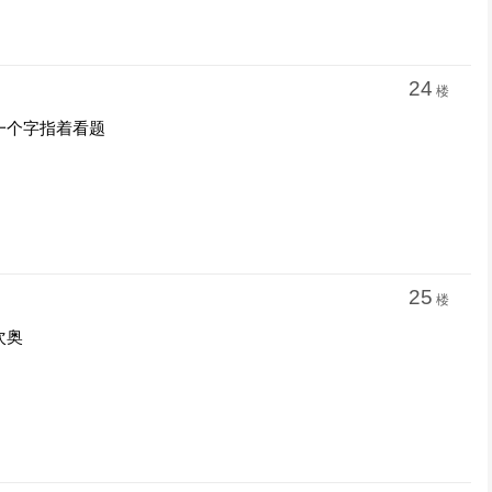
24
楼
一个字指着看题
25
楼
次奥