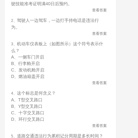
驶技能准考证明满40日后预约。
查看答案
驾驶人一边驾车，一边打手持电话是违法行
2、
为。
查看答案
机动车仪表板上（如图所示）这个符号表示什
3、
么？
A、一侧车门开启
B、行李舱开启
C、发动机舱开启
D、燃油箱盖开启
查看答案
这个标志是何含义？
4、
A、T型交叉路口
B、Y型交叉路口
C、十字交叉路口
D、环行交叉路口
查看答案
道路交通违法行为累积记分周期是多长时间？
5、