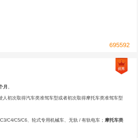
695592
个月
。
驶人初次取得汽车类准驾车型或者初次取得摩托车类准驾车型
1/C2/C3/C4/C5/C6、轮式专用机械车、无轨 / 有轨电车；
摩托车类