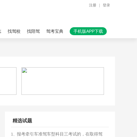
注册
|
登录
志
找驾校
找陪驾
驾考宝典
手机版APP下载
精选试题
报考牵引车准驾车型科目三考试的，在取得驾
1、